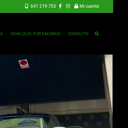
641 219 755
Mi cuenta
OS
VEHÍCULOS POR ENCARGO
CONTACTO