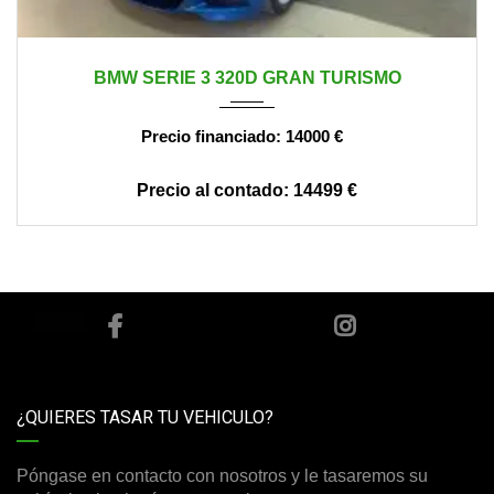
2014
manual
234000
BMW SERIE 3 320D GRAN TURISMO
14000 €
14499 €
¿QUIERES TASAR TU VEHICULO?
Póngase en contacto con nosotros y le tasaremos su