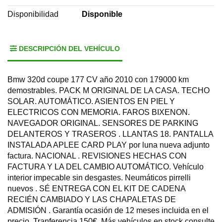
Disponibilidad
Disponible
DESCRIPCIÓN DEL VEHÍCULO
Bmw 320d coupe 177 CV año 2010 con 179000 km
demostrables. PACK M ORIGINAL DE LA CASA. TECHO
SOLAR. AUTOMÁTICO. ASIENTOS EN PIEL Y
ELECTRICOS CON MEMORIA. FAROS BIXENON.
NAVEGADOR ORIGINAL. SENSORES DE PARKING
DELANTEROS Y TRASEROS . LLANTAS 18. PANTALLA
INSTALADA APLEE CARD PLAY por luna nueva adjunto
factura. NACIONAL . REVISIONES HECHAS CON
FACTURA Y LA DEL CAMBIO AUTOMÁTICO. Vehículo
interior impecable sin desgastes. Neumáticos pirrelli
nuevos . SÉ ENTREGA CON EL KIT DE CADENA
RECIÉN CAMBIADO Y LAS CHAPALETAS DE
ADMISIÓN . Garantía ocasión de 12 meses incluida en el
precio. Tranferencia 150€. Más vehículos en stock consulte