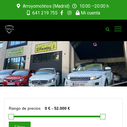
Arroyomolinos (Madrid)
10:00 –20:00 h
641 219 755
Mi cuenta
Rango de precios