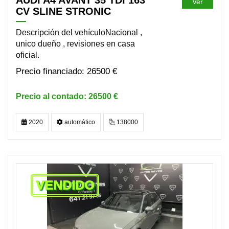
AUDI A4 AVANT 35 TDI 163
Ver
CV SLINE STRONIC
Descripción del vehículoNacional ,
unico dueño , revisiones en casa
oficial.
26500 €
26500 €
2020
automático
138000
VENDIDO