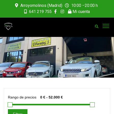
Arroyomolinos (Madrid)
10:00 –20:00 h
641 219 755
Mi cuenta
Rango de precios