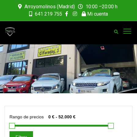
Arroyomolinos (Madrid)
10:00 –20:00 h
641 219 755
Mi cuenta
Rango de precios