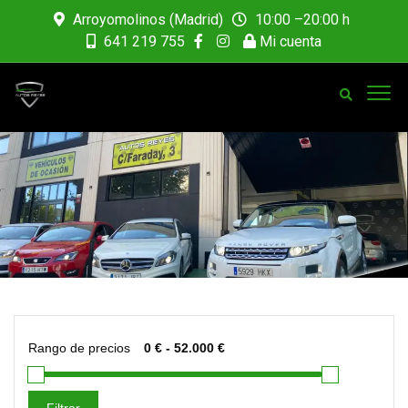
Arroyomolinos (Madrid)
10:00 –20:00 h
641 219 755
Mi cuenta
Rango de precios