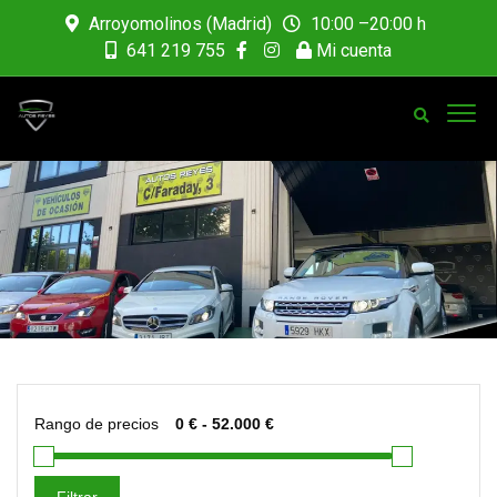
Arroyomolinos (Madrid)
10:00 –20:00 h
641 219 755
Mi cuenta
Rango de precios