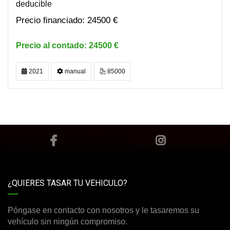
deducible
24500 €
24500 €
2021
manual
85000
¿QUIERES TASAR TU VEHICULO?
Póngase en contacto con nosotros y le tasaremos su
vehículo sin ningún compromiso.