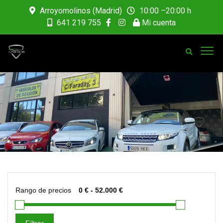
Arroyomolinos (Madrid)
10:00 –20:00 h
641 219 755
Mi cuenta
Rango de precios