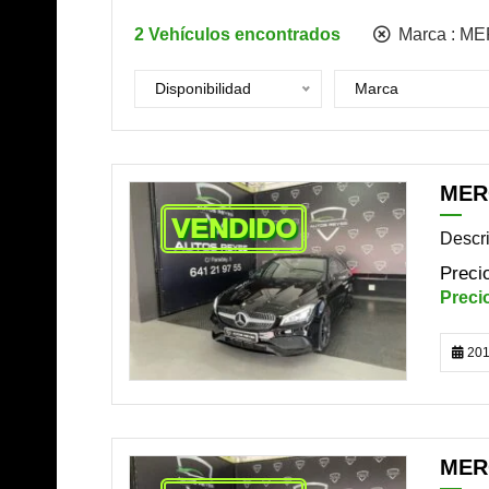
2
Vehículos encontrados
Marca :
ME
Disponibilidad
Marca
MERC
VENDIDO
Descr
201
MER