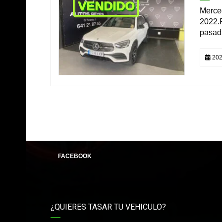
VENDIDO
Merce
2022.P
pasada
202
FACEBOOK
¿QUIERES TASAR TU VEHICULO?