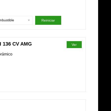
bustible
Reiniciar
I 136 CV AMG
Ver
norámico