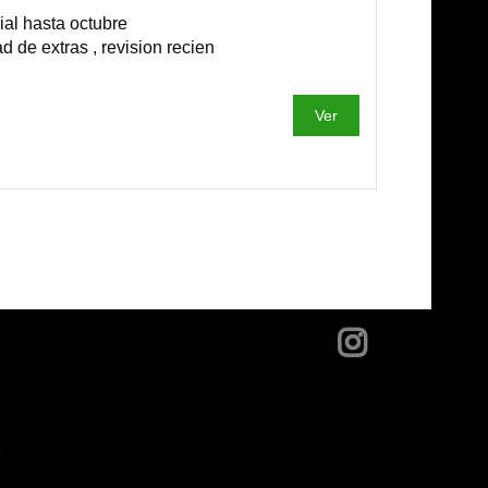
l hasta octubre
 de extras , revision recien
Ver
?