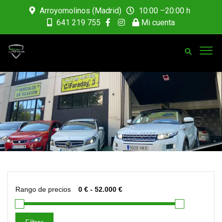
Arroyomolinos (Madrid)
10:00 –20:00 h
641 219 755
Mi cuenta
Rango de precios